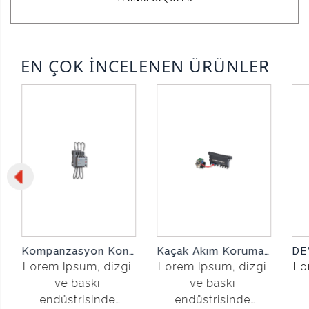
EN ÇOK İNCELENEN ÜRÜNLER
ENTER TUŞANA BASINIZ
Kompanzasyon Kontaktörü
Kaçak Akım Korumalı Kompakt Şalter Yardımcı Kontak
Lorem Ipsum, dizgi
Lorem Ipsum, dizgi
Lo
ve baskı
ve baskı
endüstrisinde
endüstrisinde