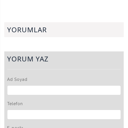
kullanılan mıgır
kullanılan mıgır
metinlerdir.
metinlerdir.
YORUMLAR
YORUM YAZ
Ad Soyad
Telefon
E-posta