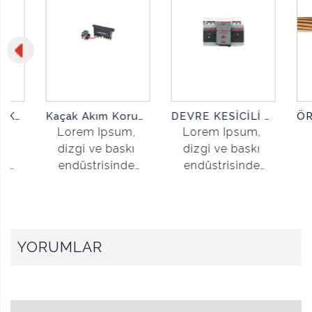
Kaçak Akım Korumalı Kompakt Şalter Yardımcı Kontak
DEVRE KESİCİLİ OTOMATİK TRANSFER ŞALTERİ
Lorem Ipsum,
Lorem Ipsum,
ENTER TUŞANA BASINIZ
dizgi ve baskı
dizgi ve baskı
endüstrisinde
endüstrisinde
kullanılan mıgır
kullanılan mıgır
metinlerdir.
metinlerdir.
YORUMLAR