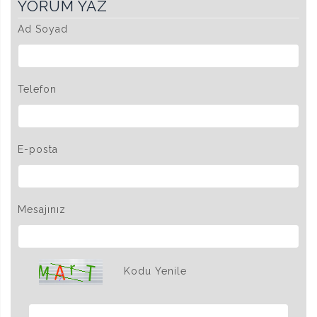
YORUM YAZ
Ad Soyad
Telefon
E-posta
Mesajınız
Kodu Yenile