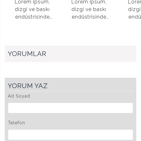
Lorem Ipsum,
Lorem Ipsum,
Lore
dizgi ve baskı
dizgi ve baskı
dizgi
endüstrisinde
endüstrisinde
endü
kullanılan mıgır
kullanılan mıgır
kullan
metinlerdir.
metinlerdir.
meti
ENTER TUŞANA BASINIZ
YORUMLAR
YORUM YAZ
Ad Soyad
Telefon