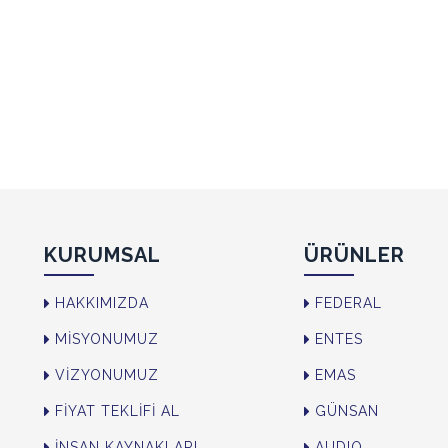
ENTER TUŞANA BASINIZ
KURUMSAL
ÜRÜNLER
HAKKIMIZDA
FEDERAL
MİSYONUMUZ
ENTES
VİZYONUMUZ
EMAS
FİYAT TEKLİFİ AL
GÜNSAN
İNSAN KAYNAKLARI
AUDIO