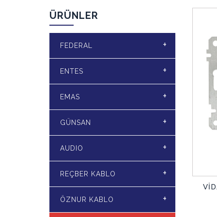
ÜRÜNLER
+
FEDERAL
+
ENTES
+
EMAS
+
GÜNSAN
+
AUDIO
+
REÇBER KABLO
Vİ
+
ÖZNUR KABLO